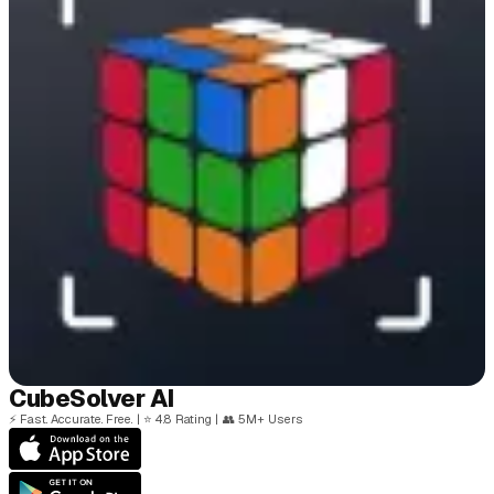
Cube
Solver
AI
⚡
Fast. Accurate. Free.
|
⭐
4.8 Rating
|
👥
5M+ Users