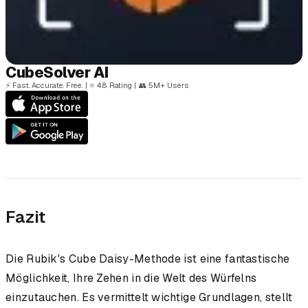
Cube
Solver
AI
⚡
Fast. Accurate. Free.
|
⭐
4.8 Rating
|
👥
5M+ Users
Fazit
Die Rubik's Cube Daisy-Methode ist eine fantastische
Möglichkeit, Ihre Zehen in die Welt des Würfelns
einzutauchen. Es vermittelt wichtige Grundlagen, stellt