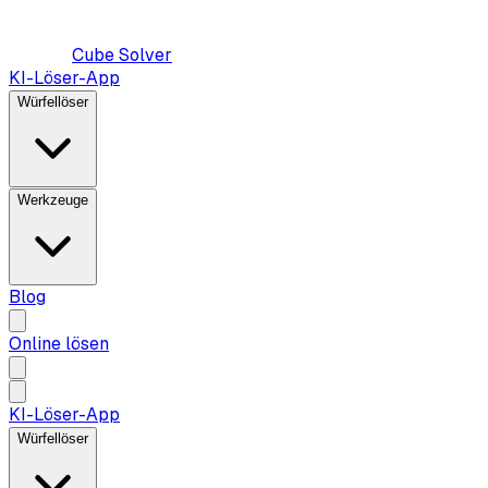
Cube Solver
KI-Löser-App
Würfellöser
Werkzeuge
Blog
Online lösen
KI-Löser-App
Würfellöser