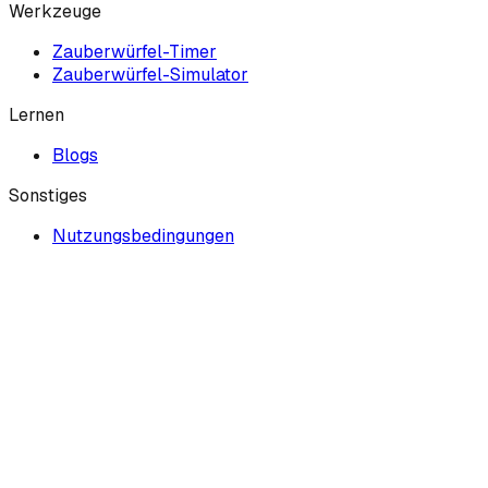
Werkzeuge
Zauberwürfel-Timer
Zauberwürfel-Simulator
Lernen
Blogs
Sonstiges
Nutzungsbedingungen
Datenschutzerklärung
Kontakt
Diese Website ist unabhängig und steht weder in
Verbindung mit der Marke Rubik's™ noch wird sie von ihr
unterstützt.
Der Begriff „Rubik's Cube“ wird hier allgemein für 3x3x3-
Drehpuzzles verwendet.