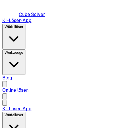
Cube Solver
KI-Löser-App
Würfellöser
Werkzeuge
Blog
Online lösen
KI-Löser-App
Würfellöser