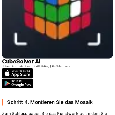
Cube
Solver
AI
⚡
Fast. Accurate. Free.
|
⭐
4.8 Rating
|
👥
5M+ Users
Schritt 4. Montieren Sie das Mosaik
Zum Schluss bauen Sie das Kunstwerk auf, indem Sie