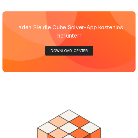
Laden Sie die Cube Solver-App kostenlos
herunter!
DOWNLOAD-CENTER