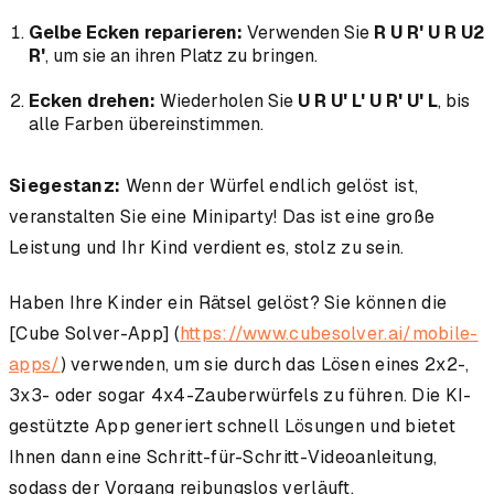
Gelbe Ecken reparieren:
Verwenden Sie
R U R' U R U2
R'
, um sie an ihren Platz zu bringen.
Ecken drehen:
Wiederholen Sie
U R U' L' U R' U' L
, bis
alle Farben übereinstimmen.
Siegestanz:
Wenn der Würfel endlich gelöst ist,
veranstalten Sie eine Miniparty! Das ist eine große
Leistung und Ihr Kind verdient es, stolz zu sein.
Haben Ihre Kinder ein Rätsel gelöst? Sie können die
[Cube Solver-App] (
https://www.cubesolver.ai/mobile-
apps/
) verwenden, um sie durch das Lösen eines 2x2-,
3x3- oder sogar 4x4-Zauberwürfels zu führen. Die KI-
gestützte App generiert schnell Lösungen und bietet
Ihnen dann eine Schritt-für-Schritt-Videoanleitung,
sodass der Vorgang reibungslos verläuft.