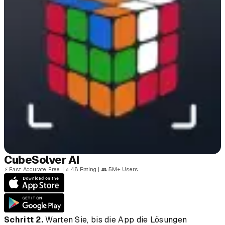
Cube
Solver
AI
⚡
Fast. Accurate. Free.
|
⭐
4.8 Rating
|
👥
5M+ Users
Schritt 2.
Warten Sie, bis die App die Lösungen