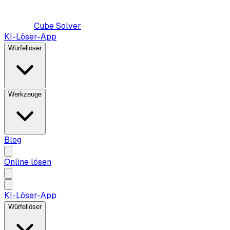
Cube Solver
KI-Löser-App
Würfellöser
Werkzeuge
Blog
Online lösen
KI-Löser-App
Würfellöser