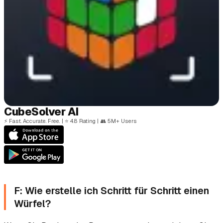
Cube
Solver
AI
⚡
Fast. Accurate. Free.
|
⭐
4.8 Rating
|
👥
5M+ Users
F: Wie erstelle ich Schritt für Schritt einen
Würfel?