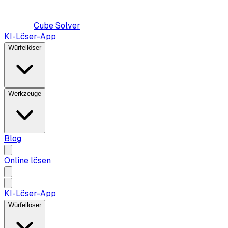
Cube Solver
KI-Löser-App
Würfellöser
Werkzeuge
Blog
Online lösen
KI-Löser-App
Würfellöser